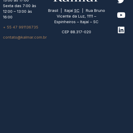
13:00 às 17:00
Sexta das 7:00 às
Brasil | Itajaí
SC
| Rua Bruno
12:00 – 13:00 às
Vicente da Luz, 1111 –
16:00
Espinheiros – Itajaí – SC
+ 55 47 991136735
CEP 88.317-020
contato@kalmar.com.br