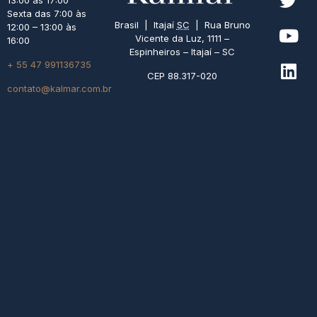
13:00 às 17:00
Sexta das 7:00 às
Brasil | Itajaí
SC
| Rua Bruno
12:00 – 13:00 às
Vicente da Luz, 1111 –
16:00
Espinheiros – Itajaí – SC
+ 55 47 991136735
CEP 88.317-020
contato@kalmar.com.br