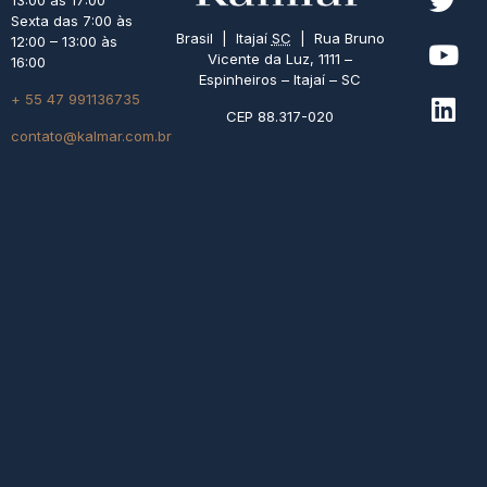
13:00 às 17:00
Sexta das 7:00 às
Brasil | Itajaí
SC
| Rua Bruno
12:00 – 13:00 às
Vicente da Luz, 1111 –
16:00
Espinheiros – Itajaí – SC
+ 55 47 991136735
CEP 88.317-020
contato@kalmar.com.br