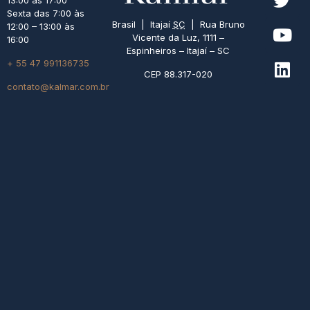
13:00 às 17:00
Sexta das 7:00 às
Brasil | Itajaí
SC
| Rua Bruno
12:00 – 13:00 às
Vicente da Luz, 1111 –
16:00
Espinheiros – Itajaí – SC
+ 55 47 991136735
CEP 88.317-020
contato@kalmar.com.br