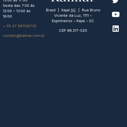
13:00 às 17:00
Sexta das 7:00 às
Brasil | Itajaí
SC
| Rua Bruno
12:00 – 13:00 às
Vicente da Luz, 1111 –
16:00
Espinheiros – Itajaí – SC
+ 55 47 991136735
CEP 88.317-020
contato@kalmar.com.br