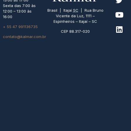
13:00 às 17:00
Sexta das 7:00 às
Brasil | Itajaí
SC
| Rua Bruno
12:00 – 13:00 às
Vicente da Luz, 1111 –
16:00
Espinheiros – Itajaí – SC
+ 55 47 991136735
CEP 88.317-020
contato@kalmar.com.br