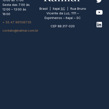
13:00 às 17:00
Sexta das 7:00 às
Brasil | Itajaí
SC
| Rua Bruno
12:00 – 13:00 às
Vicente da Luz, 1111 –
16:00
Espinheiros – Itajaí – SC
+ 55 47 991136735
CEP 88.317-020
contato@kalmar.com.br