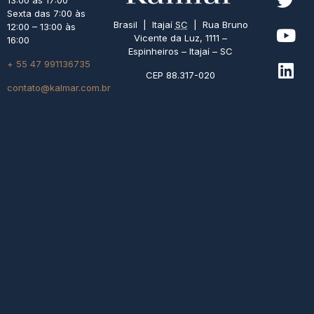
13:00 às 17:00
Sexta das 7:00 às
Brasil | Itajaí
SC
| Rua Bruno
12:00 – 13:00 às
Vicente da Luz, 1111 –
16:00
Espinheiros – Itajaí – SC
+ 55 47 991136735
CEP 88.317-020
contato@kalmar.com.br