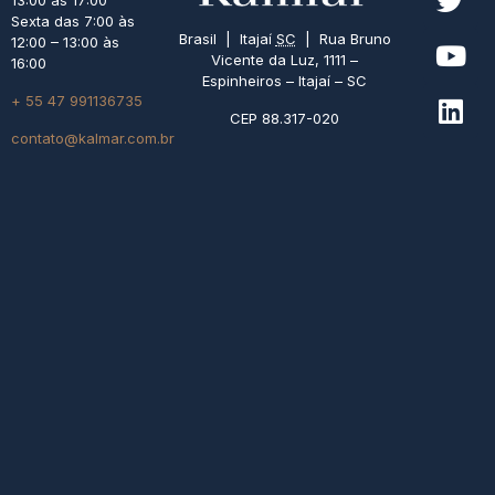
13:00 às 17:00
Sexta das 7:00 às
Brasil | Itajaí
SC
| Rua Bruno
12:00 – 13:00 às
Vicente da Luz, 1111 –
16:00
Espinheiros – Itajaí – SC
+ 55 47 991136735
CEP 88.317-020
contato@kalmar.com.br