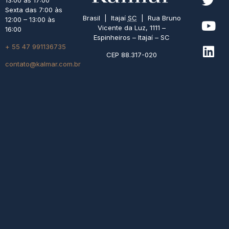
13:00 às 17:00
Sexta das 7:00 às
Brasil | Itajaí
SC
| Rua Bruno
12:00 – 13:00 às
Vicente da Luz, 1111 –
16:00
Espinheiros – Itajaí – SC
+ 55 47 991136735
CEP 88.317-020
contato@kalmar.com.br